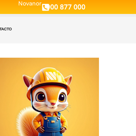
Novanor
900 877 000
TACTO