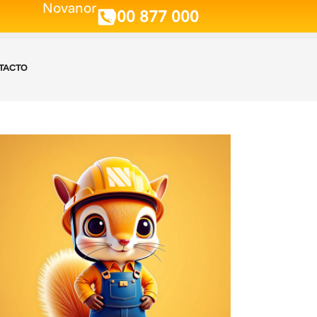
Novanor
900 877 000
TACTO