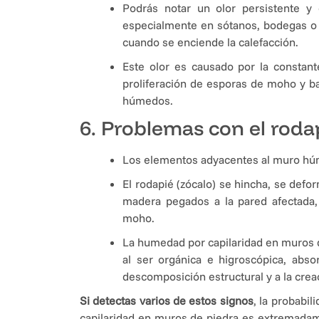
Podrás notar un olor persistente y
especialmente en sótanos, bodegas o pl
cuando se enciende la calefacción.
Este olor es causado por la constant
proliferación de esporas de moho y b
húmedos.
6. Problemas con el roda
Los elementos adyacentes al muro húm
El rodapié (zócalo) se hincha, se defo
madera pegados a la pared afectada,
moho.
La humedad por capilaridad en muros 
al ser orgánica e higroscópica, abs
descomposición estructural y a la cre
Si detectas varios de estos signos
, la probabi
capilaridad en muros de piedra es extremadam