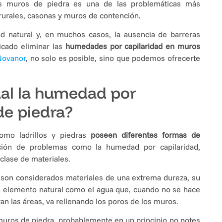
s muros de piedra es una de las problemáticas más
 rurales, casonas y muros de contención.
dad natural y, en muchos casos, la ausencia de barreras
icado eliminar las
humedades por capilaridad en muros
Novanor
, no solo es posible, sino que podemos ofrecerte
ual la humedad por
de piedra?
como ladrillos y piedras
poseen diferentes formas de
rición de problemas como la humedad por capilaridad,
clase de materiales.
ra son considerados materiales de una extrema dureza, su
un elemento natural como el agua que, cuando no se hace
n las áreas, va rellenando los poros de los muros.
muros de piedra, probablemente en un principio no notes