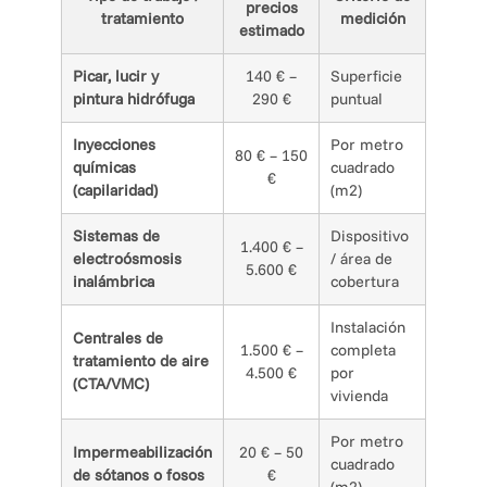
precios
tratamiento
medición
estimado
Picar, lucir y
140 € –
Superficie
pintura hidrófuga
290 €
puntual
Inyecciones
Por metro
80 € – 150
químicas
cuadrado
€
(capilaridad)
(m2)
Sistemas de
Dispositivo
1.400 € –
electroósmosis
/ área de
5.600 €
inalámbrica
cobertura
Instalación
Centrales de
1.500 € –
completa
tratamiento de aire
4.500 €
por
(CTA/VMC)
vivienda
Por metro
Impermeabilización
20 € – 50
cuadrado
de sótanos o fosos
€